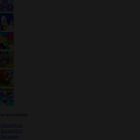
ля мальчиков