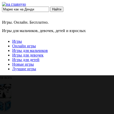
Найти
Игры. Онлайн. Бесплатно.
Игры для мальчиков, девочек, детей и взрослых
Игры
Онлайн игры
Игры для мальчиков
Игры для девочек
Игры для детей
Новые игры
Лучшие игры
ля всех