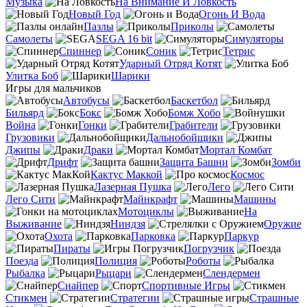
Музыка
На Внимание И Ловкость
Новый Год
Огонь И Вода
Пазлы
Приколы
Самолеты
SEGA 16 bit
Симуляторы
Спиннер
Соник
Тетрис
Ударный Отряд Котят
Улитка Боб
Шарики
Игры для мальчиков
Автобусы
Баскетбол
Бильярд
Бокс
Бомж Хобо
Война
Гонки
Грабители
Грузовики
Дальнобойщики
Джипы
Драки
Мортал Комбат
Дрифт
Защита Башни
Зомби
Кактус Маккой
Космос
Лазерная Пушка
Лего
Лего Сити
Майнкрафт
Машины
Мотоциклы
На
Выживание
Ниндзя
Оружие
Охота
Парковка
Паркур
Пираты
Погрузчик
Поезда
Полиция
Роботы
Рыбалка
Рыцари
Слендермен
Снайпер
Спортивные Игры
Стикмен
Стратегии
Страшные