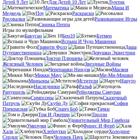
Детей 9 Лет
Для Детей 10 Лет
Лунтик
Математика
Маша И
Медведь
Поу
Раскраски
Рисовалки
Развивающие Игры
Свинка Пеппа
Игры по мультфильмам
Бакуган
Бен10
Бэтмен
Вспыш И Чудо Машинки
Гравити Фолз
Даша
Путешественница
Девушки Эквестрии
Доктор Плюшева
Железный Человек
Звездные Войны
Черепашки Ниндзя
Масяня
Микки Маус
Ми-Ми-Мишки
Миньоны
Мстители
Наруто
Наследники
Ральф
Рапунцель
Рейнджеры Самураи
Симпсоны
Сказочный
Патруль
Скуби Ду
София
Прекрасная
Спанч Боб
Тачки
Том И Джерри
Тролли
Удивительный Мир Гамбола
Умизуми
Финес И Ферб
Халк
Хлебоутки
Холодное
Сердце
Человек Паук