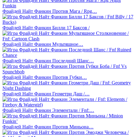
Фрайдей Найт Фанкин Против Мага / Rpg…
Фрайдей Найт Фанкин Билли 17 Баксов /
Фрайдей Найт Фанкин Мультяшное…
Фрайдей Найт Фанкин Последний Шанс…
Фрайдей Найт Фанкин Против Губки…
Фрайдей Найт Фанкин Геометри Даш /…
Фрайдей Найт Фанкин Элементали / Fnf:…
Фрайдей Найт Фанкин Против Миньона…