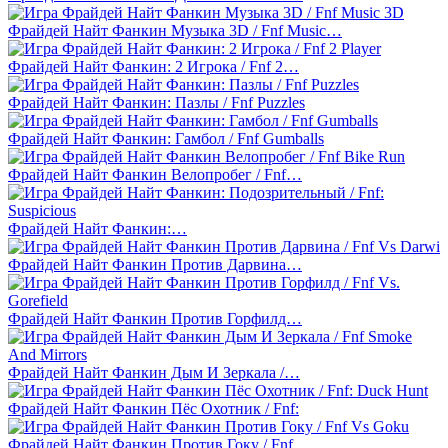
Фрайдей Найт Фанкин Музыка 3D / Fnf Music…
Фрайдей Найт Фанкин: 2 Игрока / Fnf 2…
Фрайдей Найт Фанкин: Пазлы / Fnf Puzzles
Фрайдей Найт Фанкин: Гамбол / Fnf Gumballs
Фрайдей Найт Фанкин Велопробег / Fnf…
Фрайдей Найт Фанкин:…
Фрайдей Найт Фанкин Против Дарвина…
Фрайдей Найт Фанкин Против Горфилд…
Фрайдей Найт Фанкин Дым И Зеркала /…
Фрайдей Найт Фанкин Пёс Охотник / Fnf:
Фрайдей Найт Фанкин Против Гоку / Fnf…