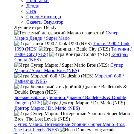
Приставки
Денди
Сега
Супер Нинтендо
Скачать Эмулятор
Лучшие игры Dendy
Супер
Марио Денди / Super Mario
Танки 1990 / Tank
1990 (NES)
Танчики /
Battle City (NES)
Контра /
Contra (NES)
Супер
Марио / Super Mario Bros (NES)
Морской бой /
Battleship (NES)
Боевые жабы и Двойной Дракон / Battletoads & Double
Dragon (NES)
Доктор Марио / Dr. Mario (NES)
Супер Марио: Потерянные Уровни / Super Mario Bros:
The Lost Levels (NES)