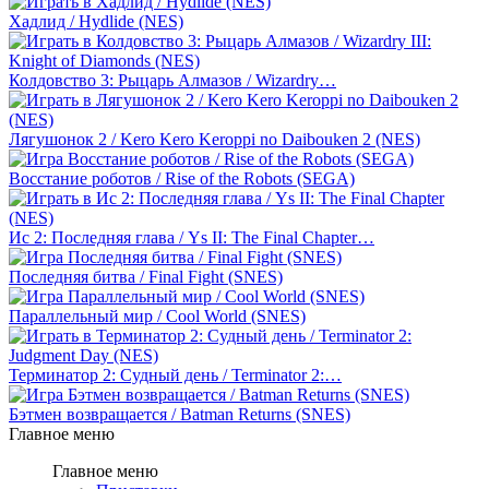
Хадлид / Hydlide (NES)
Колдовство 3: Рыцарь Алмазов / Wizardry…
Лягушонок 2 / Kero Kero Keroppi no Daibouken 2 (NES)
Восстание роботов / Rise of the Robots (SEGA)
Ис 2: Последняя глава / Ys II: The Final Chapter…
Последняя битва / Final Fight (SNES)
Параллельный мир / Cool World (SNES)
Терминатор 2: Судный день / Terminator 2:…
Бэтмен возвращается / Batman Returns (SNES)
Главное меню
Главное меню