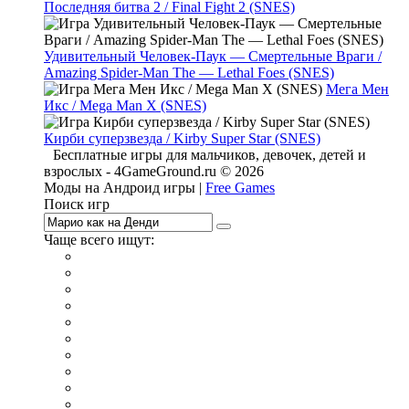
Последняя битва 2 / Final Fight 2 (SNES)
Удивительный Человек-Паук — Смертельные Враги /
Amazing Spider-Man The — Lethal Foes (SNES)
Мега Мен
Икс / Mega Man X (SNES)
Кирби суперзвезда / Kirby Super Star (SNES)
Бесплатные игры для мальчиков, девочек, детей и
взрослых - 4GameGround.ru © 2026
Моды на Андроид игры |
Free Games
Поиск игр
Чаще всего ищут:
игры на 2
симуляторы
Майнкрафт
гонки
стрелялки
тесты
io
головоломки
танки
марио