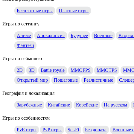
Бесплатные игры
Платные игры
Игры по сеттингу
Аниме
Апокалипсис
Будущее
Военные
Вторая
Фэнтези
Игры по геймплею
2D
3D
Battle royale
MMOFPS
MMOTPS
MMO
Открытый мир
Пошаговые
Реалистичные
Слэше
География и локализация
Зарубежные
Китайские
Корейские
На русском
Игры по особенностям
PvE игры
PvP игры
Sci-Fi
Без доната
Военные с