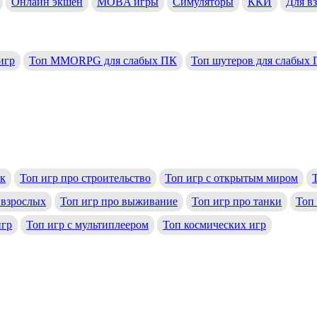
Онлайн экшен
MOBA игры
Симуляторы
ККИ
Для в
игр
Топ MMORPG для слабых ПК
Топ шутеров для слабых
ек
Топ игр про строительство
Топ игр с открытым миром
 взрослых
Топ игр про выживание
Топ игр про танки
Топ
игр
Топ игр с мультиплеером
Топ космических игр