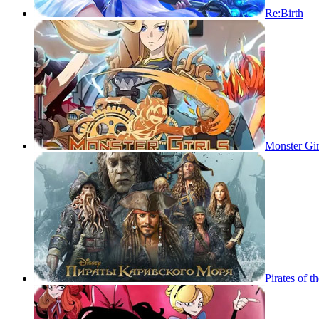
Re:Birth
Monster Gir
Pirates of t