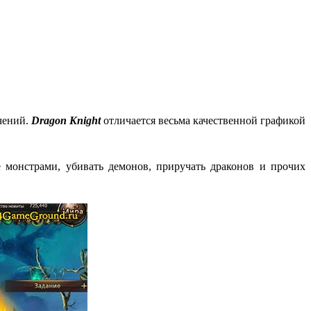
ючений.
Dragon Knight
отличается весьма качественной графикой
монстрами, убивать демонов, приручать драконов и прочих