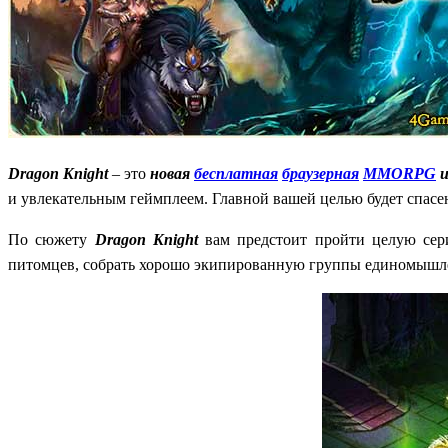
Dragon Knight
– это
новая
бесплатная
браузерная
MMORPG
и
и увлекательным геймплеем. Главной вашей целью будет спасе
По сюжету
Dragon Knight
вам предстоит пройти целую сери
питомцев, собрать хорошо экипированную группы единомышлен