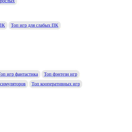
зрослых
 ПК
Топ игр для слабых ПК
Топ игр фантастика
Топ фэнтези игр
 симуляторов
Топ кооперативных игр