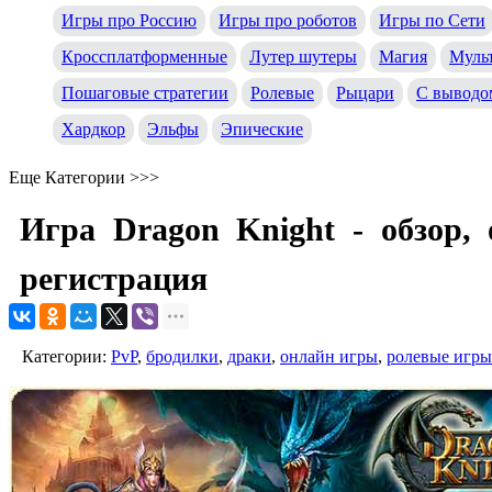
Игры про Россию
Игры про роботов
Игры по Сети
Кроссплатформенные
Лутер шутеры
Магия
Муль
Пошаговые стратегии
Ролевые
Рыцари
С выводо
Хардкор
Эльфы
Эпические
Еще Категории >>>
Игра Dragon Knight - обзор,
регистрация
Категории:
PvP
,
бродилки
,
драки
,
онлайн игры
,
ролевые игры