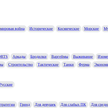
 мировая война
Исторические
Космические
Морские
Му
RTS
Аркады
Бродилки
Варгеймы
Выживание
Изоме
ры
Строительство
Тактические
Танки
Ферма
Эконом
Русские
тратегии
Гринд
Для девушек
Для слабых ПК
Для сред