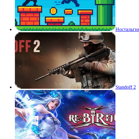
Ностальгия
Standoff 2