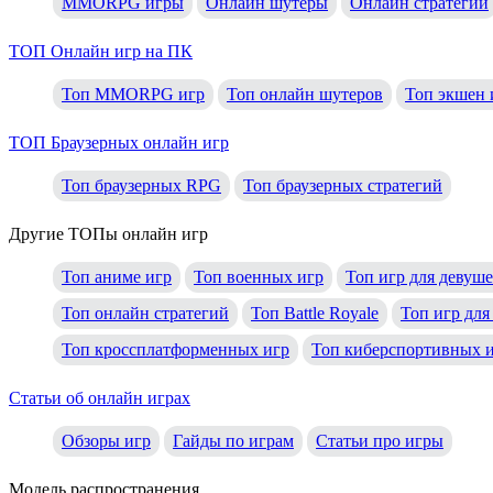
MMORPG игры
Онлайн шутеры
Онлайн стратегии
ТОП Онлайн игр на ПК
Топ MMORPG игр
Топ онлайн шутеров
Топ экшен 
ТОП Браузерных онлайн игр
Топ браузерных RPG
Топ браузерных стратегий
Другие ТОПы онлайн игр
Топ аниме игр
Топ военных игр
Топ игр для девуш
Топ онлайн стратегий
Топ Battle Royale
Топ игр для
Топ кроссплатформенных игр
Топ киберспортивных 
Статьи об онлайн играх
Обзоры игр
Гайды по играм
Статьи про игры
Модель распространения