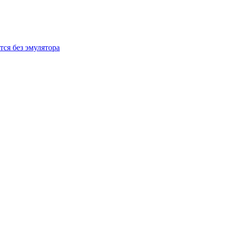
тся без эмулятора