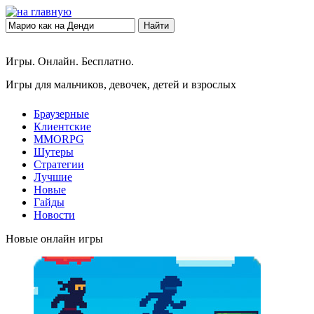
Найти
Игры. Онлайн. Бесплатно.
Игры для мальчиков, девочек, детей и взрослых
Браузерные
Клиентские
MMORPG
Шутеры
Стратегии
Лучшие
Новые
Гайды
Новости
Новые онлайн игры