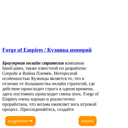
Forge of Empires / Кузница империй
Браузерная онлайн стратегия
компании
InnoGames, также известной по разработке
Grepolis и Война Племён. Интересной
особенностью Кузницы является то, что в
отличие от большинства онлайн стратегий, где
действие происходит строго в одном времени,
здесь постоянно происходит смена эпох. Forge of
Empires очень хорошо и реалистично
проработана, что весьма оживляет весь игровой
процесс. Присоединяйтесь, создайте
собственную непобедимую империю.
Прославьте свое имя в веках!
подробнее ➥
играть