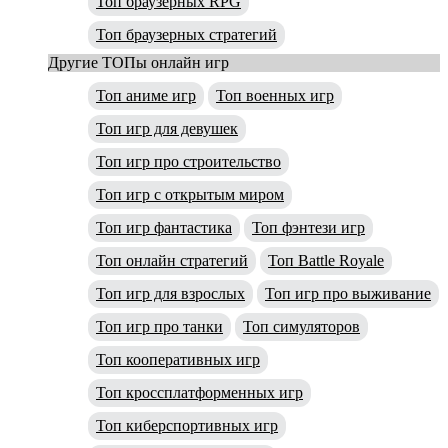
Топ браузерных RPG
Топ браузерных стратегий
Другие ТОПы онлайн игр
Топ аниме игр
Топ военных игр
Топ игр для девушек
Топ игр про строительство
Топ игр с открытым миром
Топ игр фантастика
Топ фэнтези игр
Топ онлайн стратегий
Топ Battle Royale
Топ игр для взрослых
Топ игр про выживание
Топ игр про танки
Топ симуляторов
Топ кооперативных игр
Топ кроссплатформенных игр
Топ киберспортивных игр