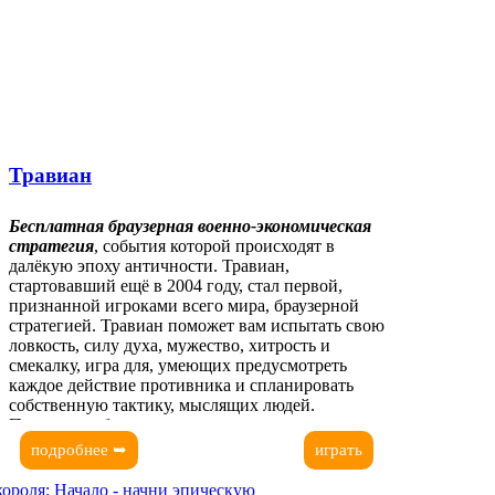
Травиан
Бесплатная браузерная военно-экономическая
стратегия
, события которой происходят в
далёкую эпоху античности. Травиан,
стартовавший ещё в 2004 году, стал первой,
признанной игроками всего мира, браузерной
стратегией. Травиан поможет вам испытать свою
ловкость, силу духа, мужество, хитрость и
смекалку, игра для, умеющих предусмотреть
каждое действие противника и спланировать
собственную тактику, мыслящих людей.
Проявите себя, достигнув вершин славы и
признания!
подробнее ➥
играть