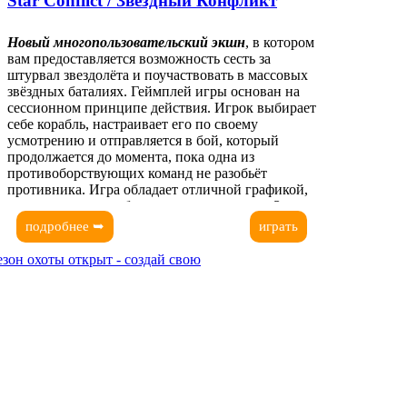
Star Conflict / Звёздный Конфликт
Новый многопользовательский экшн
, в котором
вам предоставляется возможность сесть за
штурвал звездолёта и поучаствовать в массовых
звёздных баталиях. Геймплей игры основан на
сессионном принципе действия. Игрок выбирает
себе корабль, настраивает его по своему
усмотрению и отправляется в бой, который
продолжается до момента, пока одна из
противоборствующих команд не разобьёт
противника. Игра обладает отличной графикой,
прекрасно и проработанными локациями. Здесь
постоянно появляется что-то новое и
подробнее ➥
играть
интересное. Присоединяйтесь!