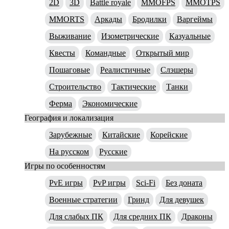
2D
3D
Battle royale
MMOFPS
MMOTPS
MMORTS
Аркады
Бродилки
Варгеймы
Выживание
Изометрические
Казуальные
Квесты
Командные
Открытый мир
Пошаговые
Реалистичные
Слэшеры
Строительство
Тактические
Танки
Ферма
Экономические
География и локализация
Зарубежные
Китайские
Корейские
На русском
Русские
Игры по особенностям
PvE игры
PvP игры
Sci-Fi
Без доната
Военные стратегии
Гринд
Для девушек
Для слабых ПК
Для средних ПК
Драконы