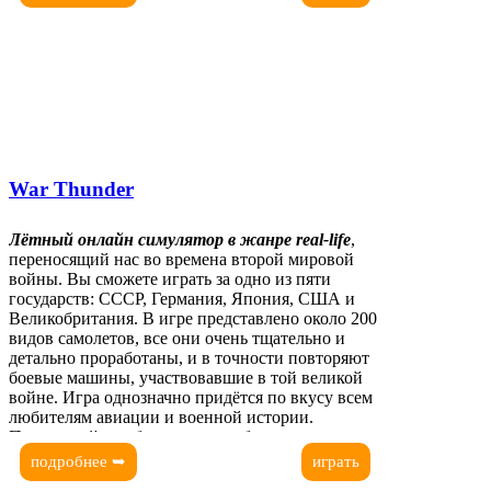
War Thunder
Лётный онлайн симулятор в жанре real-life
,
переносящий нас во времена второй мировой
войны. Вы сможете играть за одно из пяти
государств: СССР, Германия, Япония, США и
Великобритания. В игре представлено около 200
видов самолетов, все они очень тщательно и
детально проработаны, и в точности повторяют
боевые машины, участвовавшие в той великой
войне. Игра однозначно придётся по вкусу всем
любителям авиации и военной истории.
Почувствуйте себя настоящим боевым пилотом
второй мировой войны! Присоединяйтесь!
подробнее ➥
играть