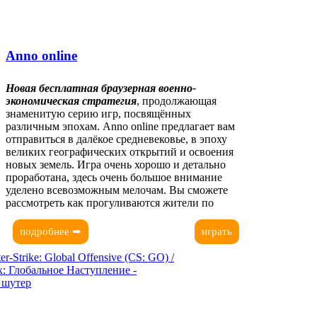
Anno online
Новая бесплатная браузерная военно-
экономическая стратегия
, продолжающая
знаменитую серию игр, посвящённых
различным эпохам. Anno online предлагает вам
отправиться в далёкое средневековье, в эпоху
великих географических открытий и освоения
новых земель. Игра очень хорошо и детально
проработана, здесь очень большое внимание
уделено всевозможным мелочам. Вы сможете
рассмотреть как прогуливаются жители по
городу, зазывают торговцы на рынке, сражаются
рыцари на арене и многое другое. Создайте
подробнее ➥
играть
мощную и процветающую колониальную
империю!