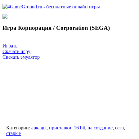
Игра Корпорация / Corporation (SEGA)
Играть
Скачать игру
Скачать эмулятор
Категории:
аркады
,
приставки
,
16 bit
,
на создание
,
сега
,
старые