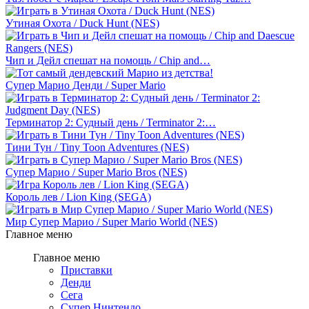
Утиная Охота / Duck Hunt (NES)
Чип и Дейл спешат на помощь / Chip and…
Супер Марио Денди / Super Mario
Терминатор 2: Судный день / Terminator 2:…
Тини Тун / Tiny Toon Adventures (NES)
Супер Марио / Super Mario Bros (NES)
Король лев / Lion King (SEGA)
Мир Супер Марио / Super Mario World (NES)
Главное меню
Главное меню
Приставки
Денди
Сега
Супер Нинтендо