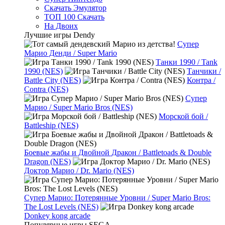
Скачать Эмулятор
ТОП 100 Скачать
На Двоих
Лучшие игры Dendy
Супер
Марио Денди / Super Mario
Танки 1990 / Tank
1990 (NES)
Танчики /
Battle City (NES)
Контра /
Contra (NES)
Супер
Марио / Super Mario Bros (NES)
Морской бой /
Battleship (NES)
Боевые жабы и Двойной Дракон / Battletoads & Double
Dragon (NES)
Доктор Марио / Dr. Mario (NES)
Супер Марио: Потерянные Уровни / Super Mario Bros:
The Lost Levels (NES)
Donkey kong arcade
Популярные игры SEGA