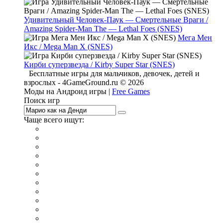
Удивительный Человек-Паук — Смертельные Враги /
Amazing Spider-Man The — Lethal Foes (SNES)
Мега Мен
Икс / Mega Man X (SNES)
Кирби суперзвезда / Kirby Super Star (SNES)
Бесплатные игры для мальчиков, девочек, детей и
взрослых - 4GameGround.ru © 2026
Моды на Андроид игры |
Free Games
Поиск игр
Чаще всего ищут:
игры на 2
симуляторы
Майнкрафт
гонки
стрелялки
тесты
io
головоломки
танки
марио
поиск предметов