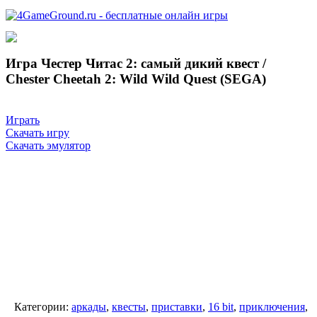
Игра Честер Читас 2: самый дикий квест /
Chester Cheetah 2: Wild Wild Quest (SEGA)
Играть
Скачать игру
Скачать эмулятор
Категории:
аркады
,
квесты
,
приставки
,
16 bit
,
приключения
,