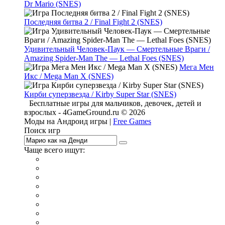
Dr Mario (SNES)
Последняя битва 2 / Final Fight 2 (SNES)
Удивительный Человек-Паук — Смертельные Враги /
Amazing Spider-Man The — Lethal Foes (SNES)
Мега Мен
Икс / Mega Man X (SNES)
Кирби суперзвезда / Kirby Super Star (SNES)
Бесплатные игры для мальчиков, девочек, детей и
взрослых - 4GameGround.ru © 2026
Моды на Андроид игры |
Free Games
Поиск игр
Чаще всего ищут:
игры на 2
симуляторы
Майнкрафт
гонки
стрелялки
тесты
io
головоломки