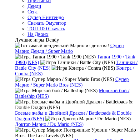
Приставки
Денди
Сега
Супер Нинтендо
Скачать Эмулятор
ТОП 100 Скачать
На Двоих
Лучшие игры Dendy
Супер
Марио Денди / Super Mario
Танки 1990 / Tank
1990 (NES)
Танчики /
Battle City (NES)
Контра /
Contra (NES)
Супер
Марио / Super Mario Bros (NES)
Морской бой /
Battleship (NES)
Боевые жабы и Двойной Дракон / Battletoads & Double
Dragon (NES)
Доктор Марио / Dr. Mario (NES)