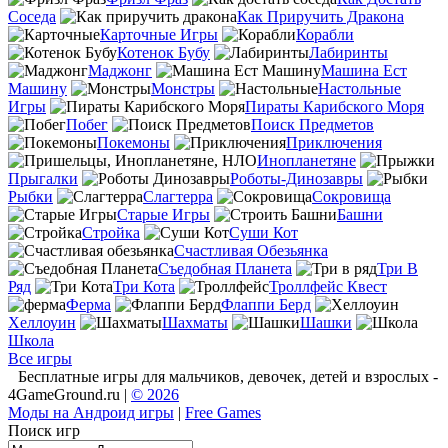
Соседа
Как Приручить Дракона
Карточные Игры
Корабли
Котенок Бубу
Лабиринты
Маджонг
Машина Ест
Машину
Монстры
Настольные
Игры
Пираты Карибского Моря
Побег
Поиск Предметов
Покемоны
Приключения
Инопланетяне
Прыгалки
Роботы-Динозавры
Рыбки
Слагтерра
Сокровища
Старые Игры
Башни
Стройка
Суши Кот
Счастливая Обезьянка
Съедобная Планета
Три В
Ряд
Три Кота
Троллфейс Квест
Ферма
Флаппи Берд
Хеллоуин
Шахматы
Шашки
Школа
Все игры
Бесплатные игры для мальчиков, девочек, детей и взрослых -
4GameGround.ru |
© 2026
Моды на Андроид игры
|
Free Games
Поиск игр