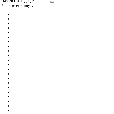
Чаще всего ищут:
игры на 2
симуляторы
Майнкрафт
гонки
стрелялки
тесты
io
головоломки
танки
марио
поиск предметов
зомби
Такси
денди
огонь и вода
игры на 3
бродилки
аниме
драки
когама
повар
мышкой