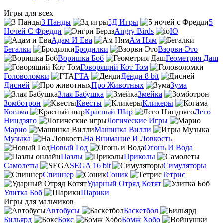
Игры для всех
3 Панды
3Д Игры
5
Ночей С Фредди
Angry Birds
IO
Адам И Ева
Ам Ням
Бегалки
Бродилки
Взорви Это
Воришка Боб
Геометрия Даш
Говорящий Кот Том
Головоломки
ГТА
Денди 8 bit
Дисней
Про Животных
Зума
Злая Бабушка
Змейка
Зомботрон
Квесты
Кликеры
Когама
Красный Шар
Лего
Ниндзяго
Логические Игры
Марио
Машинка Вилли
Музыка
На Внимание И Ловкость
Новый Год
Огонь И Вода
Пазлы
Приколы
Самолеты
SEGA 16 bit
Симуляторы
Спиннер
Соник
Тетрис
Ударный Отряд Котят
Улитка Боб
Шарики
Игры для мальчиков
Автобусы
Баскетбол
Бильярд
Бокс
Бомж Хобо