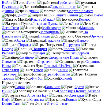
Война
Гонки
Грабители
Грузовики
Дальнобойщики
Джипы
Драки
Мортал Комбат
Дрифт
Защита Башни
Зомби
Кактус Маккой
Космос
Лазерная Пушка
Лего
Лего Сити
Майнкрафт
Машины
Мотоциклы
На
Выживание
Ниндзя
Оружие
Охота
Парковка
Паркур
Пираты
Погрузчик
Поезда
Полиция
Роботы
Рыбалка
Рыцари
Слендермен
Снайпер
Спортивные Игры
Стикмен
Стратегии
Страшные
Игры
Стрельба Из Лука
Стрелялки
Такси
Танки
Тракторы
Трансформеры
Тюрьма
Футбол
Хоккей
Игры для девочек
Барби
Больница
Братц
Винкс
Говорящая Кошка Анжела
Готовить Еду
Одевалки
Кафе
Комнаты
Кошки
Кухня Сары
Лего Френдс