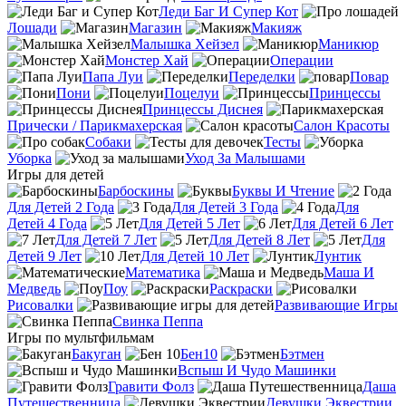
Леди Баг И Супер Кот
Лошади
Магазин
Макияж
Малышка Хейзел
Маникюр
Монстер Хай
Операции
Папа Луи
Переделки
Повар
Пони
Поцелуи
Принцессы
Принцессы Диснея
Прически / Парикмахерская
Салон Красоты
Собаки
Тесты
Уборка
Уход За Малышами
Игры для детей
Барбоскины
Буквы И Чтение
Для Детей 2 Года
Для Детей 3 Года
Для
Детей 4 Года
Для Детей 5 Лет
Для Детей 6 Лет
Для Детей 7 Лет
Для Детей 8 Лет
Для
Детей 9 Лет
Для Детей 10 Лет
Лунтик
Математика
Маша И
Медведь
Поу
Раскраски
Рисовалки
Развивающие Игры
Свинка Пеппа
Игры по мультфильмам
Бакуган
Бен10
Бэтмен
Вспыш И Чудо Машинки
Гравити Фолз
Даша
Путешественница
Девушки Эквестрии