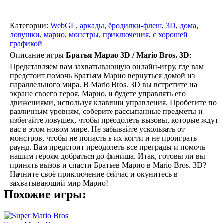
Категории:
WebGL
,
аркады
,
бродилки-флеш
,
3D
,
дома
,
ловушки
,
марио
,
монстры
,
приключения
,
с хорошей
графикой
Описание игры
Братья Марио 3D / Mario Bros. 3D
:
Представляем вам захватывающую онлайн-игру, где вам
предстоит помочь Братьям Марио вернуться домой из
параллельного мира. В Mario Bros. 3D вы встретите на
экране своего героя, Марио, и будете управлять его
движениями, используя клавиши управления. Пробегите по
различным уровням, соберите рассыпанные предметы и
избегайте ловушек, чтобы преодолеть вызовы, которые ждут
вас в этом новом мире. Не забывайте ускользать от
монстров, чтобы не попасть в их когти и не проиграть
раунд. Вам предстоит преодолеть все преграды и помочь
нашим героям добраться до финиша. Итак, готовы ли вы
принять вызов и спасти Братьев Марио в Mario Bros. 3D?
Начните своё приключение сейчас и окунитесь в
захватывающий мир Марио!
Похожие игры: