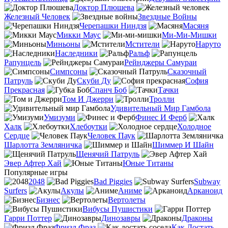
Доктор Плюшева
Железный Человек
Звездные Войны
Черепашки Ниндзя
Масяня
Микки Маус
Ми-Ми-Мишки
Миньоны
Мстители
Наруто
Наследники
Ральф
Рапунцель
Рейнджеры Самураи
Симпсоны
Сказочный
Патруль
Скуби Ду
София
Прекрасная
Спанч Боб
Тачки
Том И Джерри
Тролли
Удивительный Мир Гамбола
Умизуми
Финес И Ферб
Халк
Хлебоутки
Холодное
Сердце
Человек Паук
Шарлотта Земляничка
Шиммер И Шайн
Щенячий Патруль
Эвер Афтер Хай
Юные Титаны
Популярные игры
2048
Bad Piggies
Subway
Surfers
Акулы
Аниме
Арканоид
Бизнес
Вертолеты
Вибусы Пушистики
Гарри Поттер
Динозавры
Драконы
Фризл Фраз
Как Достать