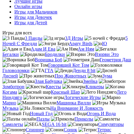
Лучшие игры
Онлайн игры
Игры для Мальчиков
Игры для Девочек
Игры для Детей
Игры для всех
3 Панды
3Д Игры
5
Ночей С Фредди
Angry Birds
IO
Адам И Ева
Ам Ням
Бегалки
Бродилки
Взорви Это
Воришка Боб
Геометрия Даш
Говорящий Кот Том
Головоломки
ГТА
Денди 8 bit
Дисней
Про Животных
Зума
Злая Бабушка
Змейка
Зомботрон
Квесты
Кликеры
Когама
Красный Шар
Лего
Ниндзяго
Логические Игры
Марио
Машинка Вилли
Музыка
На Внимание И Ловкость
Новый Год
Огонь И Вода
Пазлы
Приколы
Самолеты
SEGA 16 bit
Симуляторы
Спиннер
Соник
Тетрис