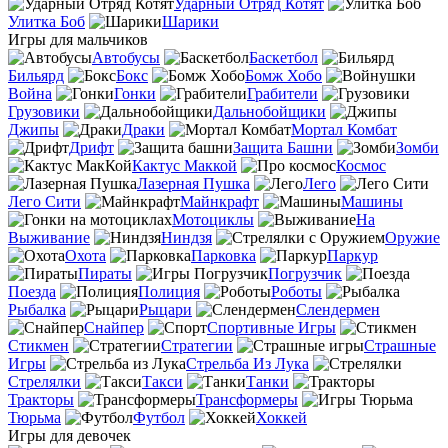
Ударный Отряд Котят
Улитка Боб
Шарики
Игры для мальчиков
Автобусы
Баскетбол
Бильярд
Бокс
Бомж Хобо
Война
Гонки
Грабители
Грузовики
Дальнобойщики
Джипы
Драки
Мортал Комбат
Дрифт
Защита Башни
Зомби
Кактус Маккой
Космос
Лазерная Пушка
Лего
Лего Сити
Майнкрафт
Машины
Мотоциклы
На
Выживание
Ниндзя
Оружие
Охота
Парковка
Паркур
Пираты
Погрузчик
Поезда
Полиция
Роботы
Рыбалка
Рыцари
Слендермен
Снайпер
Спортивные Игры
Стикмен
Стратегии
Страшные
Игры
Стрельба Из Лука
Стрелялки
Такси
Танки
Тракторы
Трансформеры
Тюрьма
Футбол
Хоккей
Игры для девочек