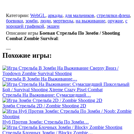
Категории:
WebGL
,
аркады
,
для мальчиков
,
стрелялки-флеш
,
боевики
,
зомби
,
люди
,
мертвецы
,
на выживание
,
оружие
,
с
хорошей графикой
,
экшен
Описание игры
Боевая Стрельба По Зомби / Shooting
Combat Zombie Survival
:
—
Похожие игры:
Стрельба В Зомби На Выживание…
Стрельба На Выживание: Сумасшедший…
Зомби Стрельба 2D / Zombie Shooting 2D
Нуб Против Зомби: Стрельба По Зомби…
Стрельба Блочных Зомби / Blocky Zombie…