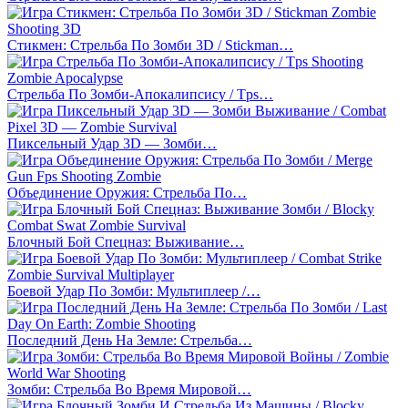
Стикмен: Стрельба По Зомби 3D / Stickman…
Стрельба По Зомби-Апокалипсису / Tps…
Пиксельный Удар 3D — Зомби…
Объединение Оружия: Стрельба По…
Блочный Бой Спецназ: Выживание…
Боевой Удар По Зомби: Мультиплеер /…
Последний День На Земле: Стрельба…
Зомби: Стрельба Во Время Мировой…