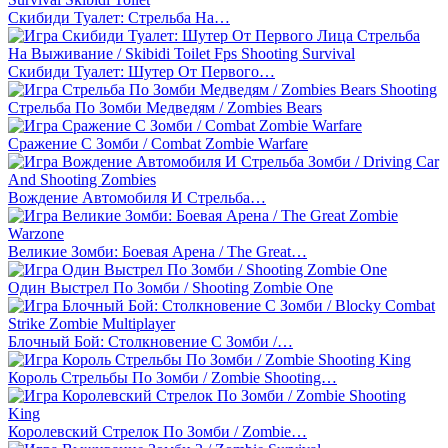
Скибиди Туалет: Стрельба На…
Скибиди Туалет: Шутер От Первого…
Стрельба По Зомби Медведям / Zombies Bears
Сражение С Зомби / Combat Zombie Warfare
Вождение Автомобиля И Стрельба…
Великие Зомби: Боевая Арена / The Great…
Один Выстрел По Зомби / Shooting Zombie One
Блочный Бой: Столкновение С Зомби /…
Король Стрельбы По Зомби / Zombie Shooting…
Королевский Стрелок По Зомби / Zombie…