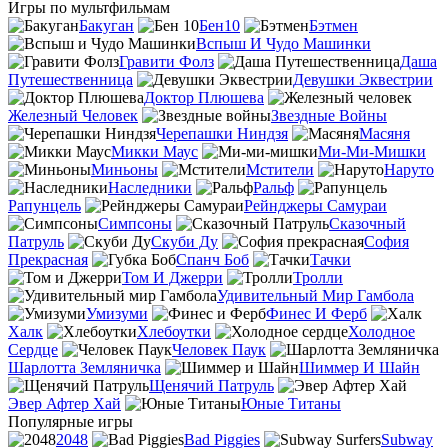
Игры по мультфильмам
Бакуган
Бен10
Бэтмен
Вспыш И Чудо Машинки
Гравити Фолз
Даша
Путешественница
Девушки Эквестрии
Доктор Плюшева
Железный Человек
Звездные Войны
Черепашки Ниндзя
Масяня
Микки Маус
Ми-Ми-Мишки
Миньоны
Мстители
Наруто
Наследники
Ральф
Рапунцель
Рейнджеры Самураи
Симпсоны
Сказочный
Патруль
Скуби Ду
София
Прекрасная
Спанч Боб
Тачки
Том И Джерри
Тролли
Удивительный Мир Гамбола
Умизуми
Финес И Ферб
Халк
Хлебоутки
Холодное
Сердце
Человек Паук
Шарлотта Земляничка
Шиммер И Шайн
Щенячий Патруль
Эвер Афтер Хай
Юные Титаны
Популярные игры
2048
Bad Piggies
Subway