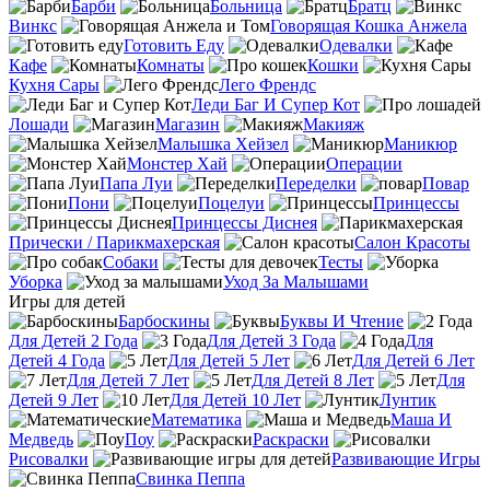
Барби
Больница
Братц
Винкс
Говорящая Кошка Анжела
Готовить Еду
Одевалки
Кафе
Комнаты
Кошки
Кухня Сары
Лего Френдс
Леди Баг И Супер Кот
Лошади
Магазин
Макияж
Малышка Хейзел
Маникюр
Монстер Хай
Операции
Папа Луи
Переделки
Повар
Пони
Поцелуи
Принцессы
Принцессы Диснея
Прически / Парикмахерская
Салон Красоты
Собаки
Тесты
Уборка
Уход За Малышами
Игры для детей
Барбоскины
Буквы И Чтение
Для Детей 2 Года
Для Детей 3 Года
Для
Детей 4 Года
Для Детей 5 Лет
Для Детей 6 Лет
Для Детей 7 Лет
Для Детей 8 Лет
Для
Детей 9 Лет
Для Детей 10 Лет
Лунтик
Математика
Маша И
Медведь
Поу
Раскраски
Рисовалки
Развивающие Игры
Свинка Пеппа