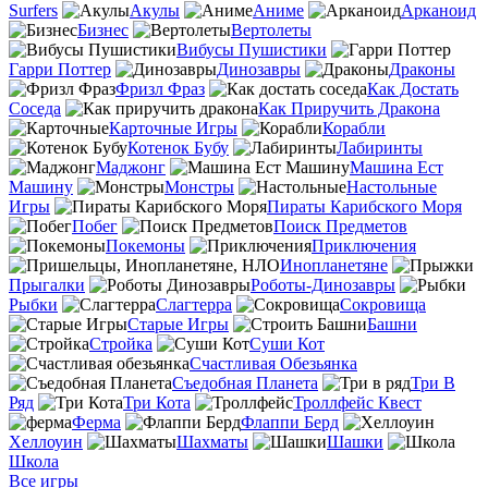
Surfers
Акулы
Аниме
Арканоид
Бизнес
Вертолеты
Вибусы Пушистики
Гарри Поттер
Динозавры
Драконы
Фризл Фраз
Как Достать
Соседа
Как Приручить Дракона
Карточные Игры
Корабли
Котенок Бубу
Лабиринты
Маджонг
Машина Ест
Машину
Монстры
Настольные
Игры
Пираты Карибского Моря
Побег
Поиск Предметов
Покемоны
Приключения
Инопланетяне
Прыгалки
Роботы-Динозавры
Рыбки
Слагтерра
Сокровища
Старые Игры
Башни
Стройка
Суши Кот
Счастливая Обезьянка
Съедобная Планета
Три В
Ряд
Три Кота
Троллфейс Квест
Ферма
Флаппи Берд
Хеллоуин
Шахматы
Шашки
Школа
Все игры