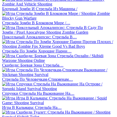
Блочный Зомби И Стрельба Из Машины /
Стрельба Зомби В Блоковом Мире /…
Пиксельный Апокалипсис: Стрельба В…
Стрельба По Зомби Хорошие Парни…
Скибиди: Боевая Зона Стрельба…
Стрельба По Человечкам-Стикменам…
Спрунки Стрельба На Выживание На…
Игра В Кальмара: Стрельба На…