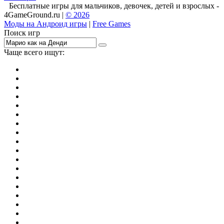
Бесплатные игры для мальчиков, девочек, детей и взрослых -
4GameGround.ru |
© 2026
Моды на Андроид игры
|
Free Games
Поиск игр
Чаще всего ищут:
игры на 2
симуляторы
Майнкрафт
гонки
стрелялки
тесты
io
головоломки
танки
марио
поиск предметов
зомби
Такси
денди
огонь и вода
игры на 3
бродилки
аниме