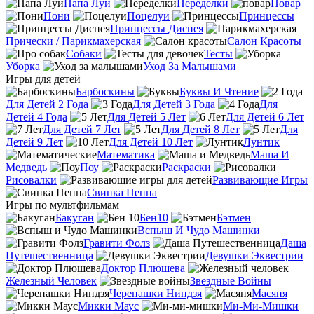
Папа Луи
Переделки
Повар
Пони
Поцелуи
Принцессы
Принцессы Диснея
Прически / Парикмахерская
Салон Красоты
Собаки
Тесты
Уборка
Уход За Малышами
Игры для детей
Барбоскины
Буквы И Чтение
Для Детей 2 Года
Для Детей 3 Года
Для
Детей 4 Года
Для Детей 5 Лет
Для Детей 6 Лет
Для Детей 7 Лет
Для Детей 8 Лет
Для
Детей 9 Лет
Для Детей 10 Лет
Лунтик
Математика
Маша И
Медведь
Поу
Раскраски
Рисовалки
Развивающие Игры
Свинка Пеппа
Игры по мультфильмам
Бакуган
Бен10
Бэтмен
Вспыш И Чудо Машинки
Гравити Фолз
Даша
Путешественница
Девушки Эквестрии
Доктор Плюшева
Железный Человек
Звездные Войны
Черепашки Ниндзя
Масяня
Микки Маус
Ми-Ми-Мишки