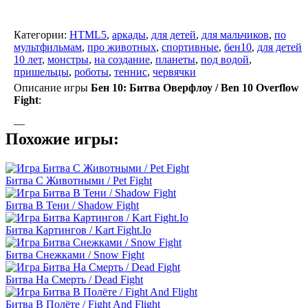
Категории:
HTML5
,
аркады
,
для детей
,
для мальчиков
,
по
мультфильмам
,
про животных
,
спортивные
,
бен10
,
для детей
10 лет
,
монстры
,
на создание
,
планеты
,
под водой
,
пришельцы
,
роботы
,
теннис
,
червячки
Описание игры
Бен 10: Битва Оверфлоу / Ben 10 Overflow
Fight
:
—
Похожие игры:
Битва С Животными / Pet Fight
Битва В Тени / Shadow Fight
Битва Картингов / Kart Fight.Io
Битва Снежками / Snow Fight
Битва На Смерть / Dead Fight
Битва В Полёте / Fight And Flight