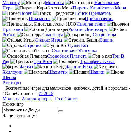
Машину
Монстры
Настольные
Игры
Пираты Карибского Моря
Побег
Поиск Предметов
Покемоны
Приключения
Инопланетяне
Прыгалки
Роботы-Динозавры
Рыбки
Слагтерра
Сокровища
Старые Игры
Башни
Стройка
Суши Кот
Счастливая Обезьянка
Съедобная Планета
Три В
Ряд
Три Кота
Троллфейс Квест
Ферма
Флаппи Берд
Хеллоуин
Шахматы
Шашки
Школа
Все игры
Бесплатные игры для мальчиков, девочек, детей и взрослых -
4GameGround.ru |
© 2026
Моды на Андроид игры
|
Free Games
Поиск игр
Чаще всего ищут:
игры на 2
симуляторы