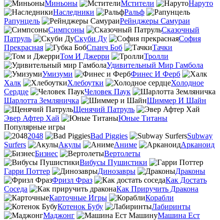
Миньоны
Мстители
Наруто
Наследники
Ральф
Рапунцель
Рейнджеры Самураи
Симпсоны
Сказочный
Патруль
Скуби Ду
София
Прекрасная
Спанч Боб
Тачки
Том И Джерри
Тролли
Удивительный Мир Гамбола
Умизуми
Финес И Ферб
Халк
Хлебоутки
Холодное
Сердце
Человек Паук
Шарлотта Земляничка
Шиммер И Шайн
Щенячий Патруль
Эвер Афтер Хай
Юные Титаны
Популярные игры
2048
Bad Piggies
Subway
Surfers
Акулы
Аниме
Арканоид
Бизнес
Вертолеты
Вибусы Пушистики
Гарри Поттер
Динозавры
Драконы
Фризл Фраз
Как Достать
Соседа
Как Приручить Дракона
Карточные Игры
Корабли
Котенок Бубу
Лабиринты
Маджонг
Машина Ест