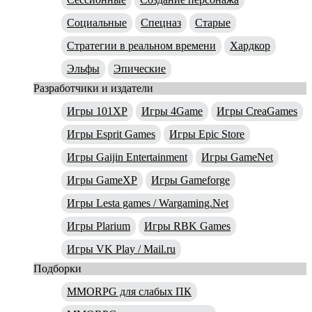
Социальные
Спецназ
Старые
Стратегии в реальном времени
Хардкор
Эльфы
Эпические
Разработчики и издатели
Игры 101XP
Игры 4Game
Игры CreaGames
Игры Esprit Games
Игры Epic Store
Игры Gaijin Entertainment
Игры GameNet
Игры GameXP
Игры Gameforge
Игры Lesta games / Wargaming.Net
Игры Plarium
Игры RBK Games
Игры VK Play / Mail.ru
Подборки
MMORPG для слабых ПК