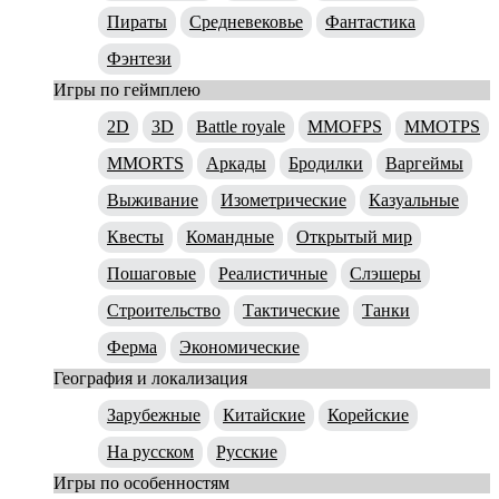
Пираты
Средневековье
Фантастика
Фэнтези
Игры по геймплею
2D
3D
Battle royale
MMOFPS
MMOTPS
MMORTS
Аркады
Бродилки
Варгеймы
Выживание
Изометрические
Казуальные
Квесты
Командные
Открытый мир
Пошаговые
Реалистичные
Слэшеры
Строительство
Тактические
Танки
Ферма
Экономические
География и локализация
Зарубежные
Китайские
Корейские
На русском
Русские
Игры по особенностям