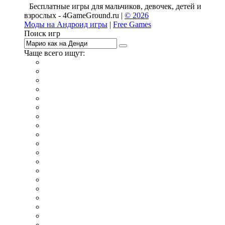
Бесплатные игры для мальчиков, девочек, детей и
взрослых - 4GameGround.ru |
© 2026
Моды на Андроид игры
|
Free Games
Поиск игр
Чаще всего ищут:
игры на 2
симуляторы
Майнкрафт
гонки
стрелялки
тесты
io
головоломки
танки
марио
поиск предметов
зомби
Такси
денди
огонь и вода
игры на 3
бродилки
аниме
драки