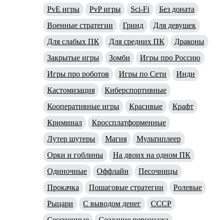
PvE игры
PvP игры
Sci-Fi
Без доната
Военные стратегии
Гринд
Для девушек
Для слабых ПК
Для средних ПК
Драконы
Закрытые игры
Зомби
Игры про Россию
Игры про роботов
Игры по Сети
Инди
Кастомизация
Киберспортивные
Кооперативные игры
Красивые
Крафт
Криминал
Кроссплатформенные
Лутер шутеры
Магия
Мультиплеер
Орки и гоблины
На двоих на одном ПК
Одиночные
Оффлайн
Песочницы
Прокачка
Пошаговые стратегии
Ролевые
Рыцари
С выводом денег
СССР
Сессионные
Создание персонажа