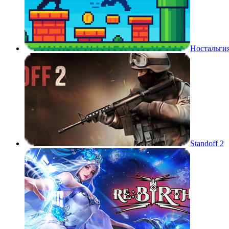
Ностальгия
Standoff 2