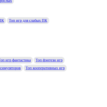
зрослых
 ПК
Топ игр для слабых ПК
Топ игр фантастика
Топ фэнтези игр
 симуляторов
Топ кооперативных игр