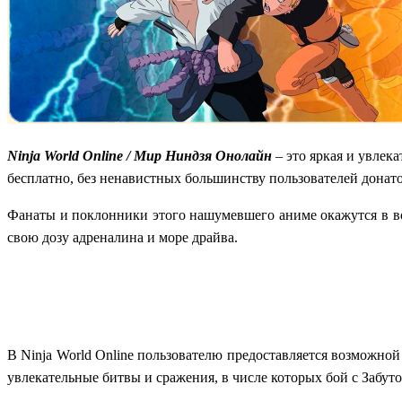
Ninja World Online / Мир Ниндзя Онолайн
– это яркая и увлека
бесплатно, без ненавистных большинству пользователей донатов
Фанаты и поклонники этого нашумевшего аниме окажутся в во
свою дозу адреналина и море драйва.
В Ninja World Online пользователю предоставляется возможно
увлекательные битвы и сражения, в числе которых бой с Забут