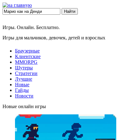
Найти
Игры. Онлайн. Бесплатно.
Игры для мальчиков, девочек, детей и взрослых
Браузерные
Клиентские
MMORPG
Шутеры
Стратегии
Лучшие
Новые
Гайды
Новости
Новые онлайн игры