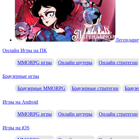
Легендари
Онлайн Игры на ПК
MMORPG игры
Онлайн шутеры
Онлайн стратегии
Браузерные игры
Браузерные MMORPG
Браузерные стратегии
Брауз
Игры на Android
MMORPG игры
Онлайн шутеры
Онлайн стратегии
Игры на iOS