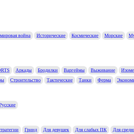
 мировая война
Исторические
Космические
Морские
Му
RTS
Аркады
Бродилки
Варгеймы
Выживание
Изоме
ры
Строительство
Тактические
Танки
Ферма
Эконом
Русские
тратегии
Гринд
Для девушек
Для слабых ПК
Для сред