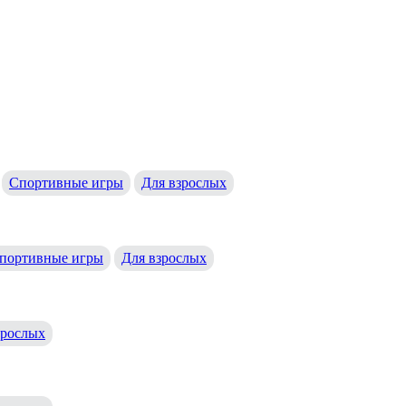
Спортивные игры
Для взрослых
портивные игры
Для взрослых
зрослых