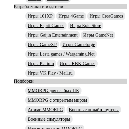
Разработчики и издатели
Игры 101XP
Игры 4Game
Игры CreaGames
Игры Esprit Games
Игры Epic Store
Игры Gaijin Entertainment
Игры GameNet
Игры GameXP
Игры Gameforge
Игры Lesta games / Wargaming.Net
Игры Plarium
Игры RBK Games
Игры VK Play / Mail.ru
Подборки
MMORPG для слабых ПК
MMORPG с открытым миром
Аниме MMORPG
Военные онлайн шутеры
Военные симуляторы
Изометрические MMORPG