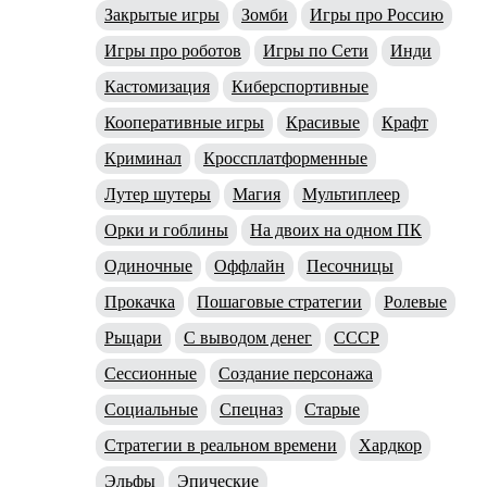
Закрытые игры
Зомби
Игры про Россию
Игры про роботов
Игры по Сети
Инди
Кастомизация
Киберспортивные
Кооперативные игры
Красивые
Крафт
Криминал
Кроссплатформенные
Лутер шутеры
Магия
Мультиплеер
Орки и гоблины
На двоих на одном ПК
Одиночные
Оффлайн
Песочницы
Прокачка
Пошаговые стратегии
Ролевые
Рыцари
С выводом денег
СССР
Сессионные
Создание персонажа
Социальные
Спецназ
Старые
Стратегии в реальном времени
Хардкор
Эльфы
Эпические