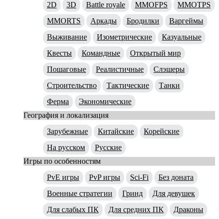
2D
3D
Battle royale
MMOFPS
MMOTPS
MMORTS
Аркады
Бродилки
Варгеймы
Выживание
Изометрические
Казуальные
Квесты
Командные
Открытый мир
Пошаговые
Реалистичные
Слэшеры
Строительство
Тактические
Танки
Ферма
Экономические
География и локализация
Зарубежные
Китайские
Корейские
На русском
Русские
Игры по особенностям
PvE игры
PvP игры
Sci-Fi
Без доната
Военные стратегии
Гринд
Для девушек
Для слабых ПК
Для средних ПК
Драконы