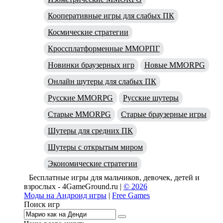
Кооперативные игры для слабых ПК
Космические стратегии
Кроссплатформенные ММОРПГ
Новинки браузерных игр
Новые MMORPG
Онлайн шутеры для слабых ПК
Русские MMORPG
Русские шутеры
Старые MMORPG
Старые браузерные игры
Шутеры для средних ПК
Шутеры с открытым миром
Экономические стратегии
Бесплатные игры для мальчиков, девочек, детей и
взрослых - 4GameGround.ru |
© 2026
Моды на Андроид игры
|
Free Games
Поиск игр