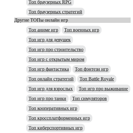
Топ браузерных RPG
Топ браузерных стратегий
Другие ТОПы онлайн игр
Топ аниме игр
Топ военных игр
Топ игр для девушек
Топ игр про строительство
Топ игр с открытым миром
Топ игр фантастика
Топ фэнтези игр
Топ онлайн стратегий
Топ Battle Royale
Топ игр для взрослых
Топ игр про выживание
Топ игр про танки
Топ симуляторов
Топ кооперативных игр
Топ кроссплатформенных игр
Топ киберспортивных игр