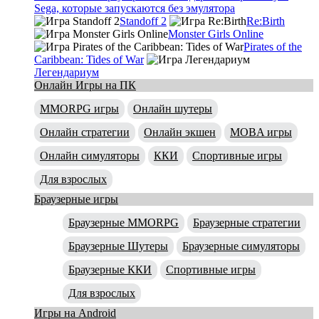
Sega, которые запускаются без эмулятора
Standoff 2
Re:Birth
Monster Girls Online
Pirates of the
Caribbean: Tides of War
Легендариум
Онлайн Игры на ПК
MMORPG игры
Онлайн шутеры
Онлайн стратегии
Онлайн экшен
MOBA игры
Онлайн симуляторы
ККИ
Спортивные игры
Для взрослых
Браузерные игры
Браузерные MMORPG
Браузерные стратегии
Браузерные Шутеры
Браузерные симуляторы
Браузерные ККИ
Спортивные игры
Для взрослых
Игры на Android