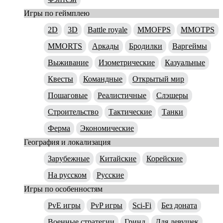
Игры по геймплею
2D
3D
Battle royale
MMOFPS
MMOTPS
MMORTS
Аркады
Бродилки
Варгеймы
Выживание
Изометрические
Казуальные
Квесты
Командные
Открытый мир
Пошаговые
Реалистичные
Слэшеры
Строительство
Тактические
Танки
Ферма
Экономические
География и локализация
Зарубежные
Китайские
Корейские
На русском
Русские
Игры по особенностям
PvE игры
PvP игры
Sci-Fi
Без доната
Военные стратегии
Гринд
Для девушек