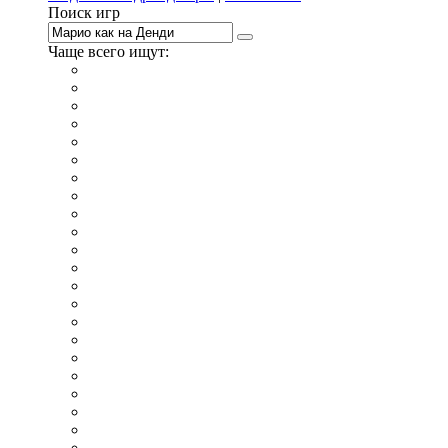
Поиск игр
Чаще всего ищут:
игры на 2
симуляторы
Майнкрафт
гонки
стрелялки
тесты
io
головоломки
танки
марио
поиск предметов
зомби
Такси
денди
огонь и вода
игры на 3
бродилки
аниме
драки
когама
повар
мышкой