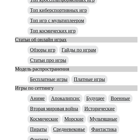
Топ киберспортивных игр
Топ игр с мультиплеером
Топ космических игр
Статьи об онлайн играх
Обзоры игр
Гайды по играм
Статьи про игры
Модель распространения
Бесплатные игры
Платные игры
Игры по сеттингу
Аниме
Апокалипсис
Будущее
Военные
Вторая мировая война
Исторические
Космические
Морские
Мультяшные
Пираты
Средневековье
Фантастика
Фэнтези