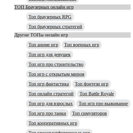
ТОП Браузерных онлайн игр
Топ браузерных RPG
Топ браузерных стратегий
Другие ТОПы онлайн игр
Топ аниме игр
Топ военных игр
Топ игр для девушек
Топ игр про строительство
Топ игр с открытым миром
Топ игр фантастика
Топ фэнтези игр
Топ онлайн стратегий
Топ Battle Royale
Топ игр для взрослых
Топ игр про выживание
Топ игр про танки
Топ симуляторов
Топ кооперативных игр
Топ кроссплатформенных игр