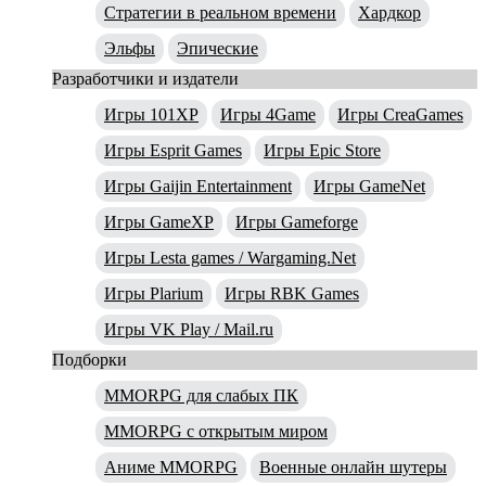
Стратегии в реальном времени
Хардкор
Эльфы
Эпические
Разработчики и издатели
Игры 101XP
Игры 4Game
Игры CreaGames
Игры Esprit Games
Игры Epic Store
Игры Gaijin Entertainment
Игры GameNet
Игры GameXP
Игры Gameforge
Игры Lesta games / Wargaming.Net
Игры Plarium
Игры RBK Games
Игры VK Play / Mail.ru
Подборки
MMORPG для слабых ПК
MMORPG с открытым миром
Аниме MMORPG
Военные онлайн шутеры