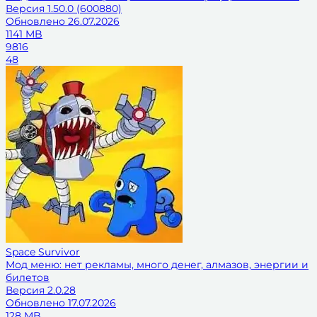
Версия
1.50.0 (600880)
Обновлено
26.07.2026
1141 MB
9816
48
Space Survivor
Мод меню: нет рекламы, много денег, алмазов, энергии и
билетов
Версия
2.0.28
Обновлено
17.07.2026
128 MB