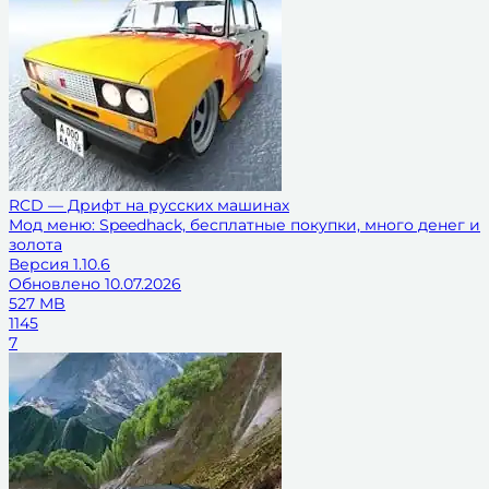
RCD — Дрифт на русских машинах
Мод меню: Speedhack, бесплатные покупки, много денег и
золота
Версия
1.10.6
Обновлено
10.07.2026
527 MB
1145
7