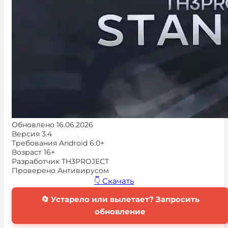
Обновлено
16.06.2026
Версия
3.4
Требования
Android 6.0+
Возраст
16+
Разработчик
TH3PROJECT
Проверено
Антивирусом
👇 Скачать
🔄 Устарело или вылетает? Запросить
обновление