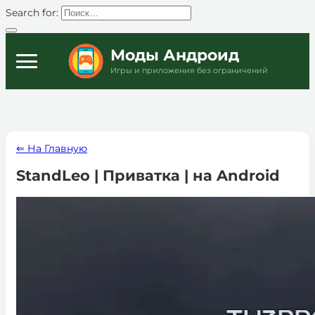
Search for:
Моды Андроид
Игры и приложения без ограничений
⇐ На Главную
StandLeo | Приватка | на Android