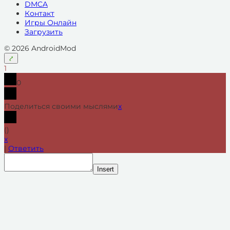
DMCA
Контакт
Игры Онлайн
Загрузить
© 2026 AndroidMod
1
0
Поделиться своими мыслями
x
(
)
x
|
Ответить
Insert