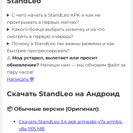
StandLeo
С чего начать в StandLeo APK и как не
проигрывать в первых матчах?
Какого бойца выбрать новичку и на что
смотреть в первую очередь?
Почему в StandLeo так важны режимы и как
быстрее прогрессировать?
⚠️
Мод устарел, вылетает или просит
обновление?
Напиши нам — мы обновим файл за
пару часов!
Написать 💬
Скачать StandLeo на Андроид
📦 Обычные версии (Оригинал):
Скачать StandLeo 3.4 apk armeabi-v7a arm64-
v8a
1915 MB