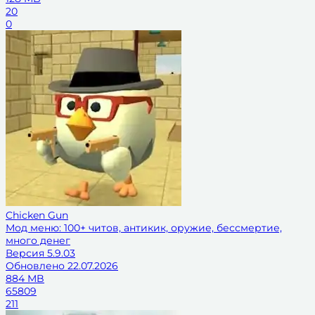
20
0
Chicken Gun
Мод меню: 100+ читов, антикик, оружие, бессмертие,
много денег
Версия
5.9.03
Обновлено
22.07.2026
884 MB
65809
211