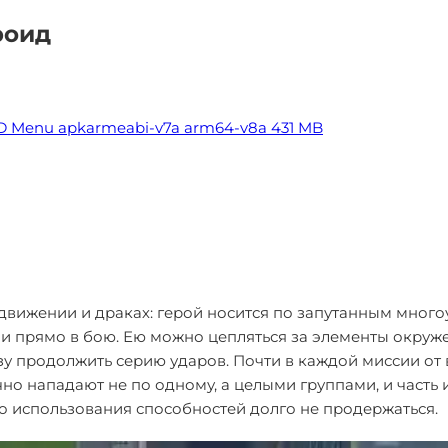
роид
MOD Menu apkarmeabi-v7a arm64-v8a
431 MB
м движении и драках: герой носится по запутанным мно
 и прямо в бою. Ею можно цепляться за элементы окруже
зу продолжить серию ударов. Почти в каждой миссии от 
но нападают не по одному, а целыми группами, и часть
ого использования способностей долго не продержаться.