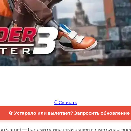
👇 Скачать
🔄 Устарело или вылетает? Запросить обновление
 Action Game) — бодрый одиночный экшен в духе супергер