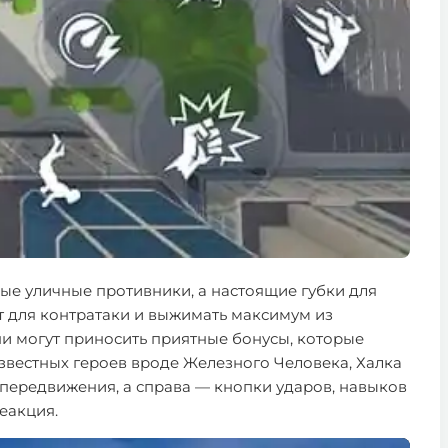
ые уличные противники, а настоящие губки для
нт для контратаки и выжимать максимум из
ни могут приносить приятные бонусы, которые
звестных героев вроде Железного Человека, Халка
передвижения, а справа — кнопки ударов, навыков
еакция.